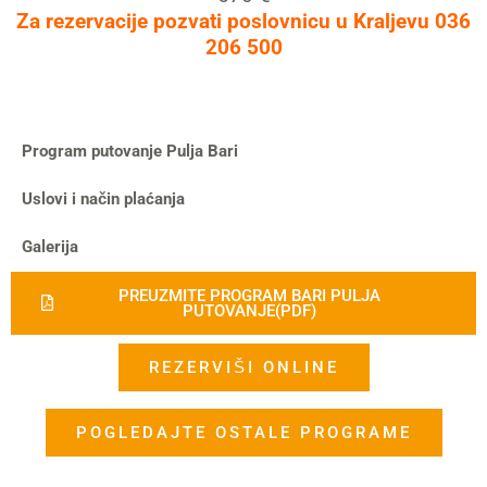
Za rezervacije pozvati poslovnicu u Kraljevu 036
206 500
Program putovanje Pulja Bari
Uslovi i način plaćanja
Galerija
PREUZMITE PROGRAM BARI PULJA
PUTOVANJE(PDF)
REZERVIŠI ONLINE
POGLEDAJTE OSTALE PROGRAME