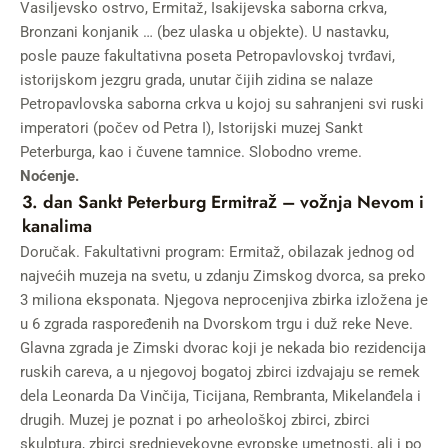
Vasiljevsko ostrvo, Ermitaž, Isakijevska saborna crkva,
Bronzani konjanik … (bez ulaska u objekte). U nastavku,
posle pauze fakultativna poseta Petropavlovskoj tvrđavi,
istorijskom jezgru grada, unutar čijih zidina se nalaze
Petropavlovska saborna crkva u kojoj su sahranjeni svi ruski
imperatori (počev od Petra I), Istorijski muzej Sankt
Peterburga, kao i čuvene tamnice. Slobodno vreme.
Noćenje.
3. dan Sankt Peterburg Ermitra
ž –
vožnja Nevom i
kanalima
Doručak. Fakultativni program: Ermitaž, obilazak jednog od
najvećih muzeja na svetu, u zdanju Zimskog dvorca, sa preko
3 miliona eksponata. Njegova neprocenjiva zbirka izložena je
u 6 zgrada raspoređenih na Dvorskom trgu i duž reke Neve.
Glavna zgrada je Zimski dvorac koji je nekada bio rezidencija
ruskih careva, a u njegovoj bogatoj zbirci izdvajaju se remek
dela Leonarda Da Vinčija, Ticijana, Rembranta, Mikelanđela i
drugih. Muzej je poznat i po arheološkoj zbirci, zbirci
skulptura, zbirci srednjevekovne evropske umetnosti, ali i po