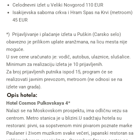
Celodnevni izlet u Veliki Novgorod 110 EUR
Isakijevska saborna crkva i Hram Spas na Krvi (metroom)
45 EUR
*) Prijavljivanje i plaćanje izleta u Puškin (Carsko selo)
obavezno je prilikom uplate aranžmana, na licu mesta nije
moguće.
U sve cene uračunato je: vodič, autobus, ulaznice, slušalice.
Minimum za realizaciju izleta je 10 prijavljenih.
Za broj prijavljenih putnika ispod 15, program će se
realizovati javnim prevozom, metroom (ne odnosi se na
izlete van grada).
Opis hotela:
Hotel Cosmos Pulkovskaya 4*
Nalazi se na Moskovskom prospektu, ima odličnu vezu sa
centrom. Metro stanica je u blizini.U sadržaju hotela su
restorani: pivni, sa sopstvenom mini pivarom poznate marke
Paulaner i živom muzikom svake večeri, japanski restoran sa