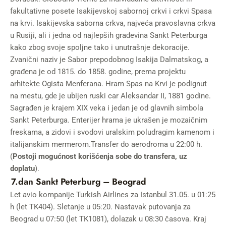
fakultativne posete Isakijevskoj sabornoj crkvi i crkvi Spasa
na krvi. Isakijevska saborna crkva, najveća pravoslavna crkva
u Rusiji, ali i jedna od najlepših građevina Sankt Peterburga
kako zbog svoje spoljne tako i unutrašnje dekoracije.
Zvanični naziv je Sabor prepodobnog Isakija Dalmatskog, a
građena je od 1815. do 1858. godine, prema projektu
arhitekte Ogista Menferana. Hram Spas na Krvi je podignut
na mestu, gde je ubijen ruski car Aleksandar II, 1881 godine.
Sagrađen je krajem XIX veka i jedan je od glavnih simbola
Sankt Peterburga. Enterijer hrama je ukrašen je mozaičnim
freskama, a zidovi i svodovi uralskim poludragim kamenom i
italijanskim mermerom.Transfer do aerodroma u 22:00 h.
(
Postoji mogućnost korišćenja sobe do transfera, uz
doplatu
).
7.dan Sankt Peterburg – Beograd
Let avio kompanije Turkish Airlines za Istanbul 31.05. u 01:25
h (let TK404). Sletanje u 05:20. Nastavak putovanja za
Beograd u 07:50 (let TK1081), dolazak u 08:30 časova. Kraj