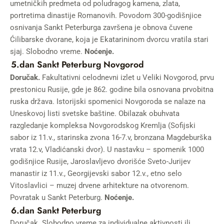
umetničkih predmeta od poludragog kamena, zlata,
portretima dinastije Romanovih. Povodom 300-godišnjice
osnivanja Sankt Peterburga završena je obnova čuvene
Ćilibarske dvorane, koja je Ekatarininom dvorcu vratila stari
sjaj. Slobodno vreme.
Noćenje.
5.dan Sankt Peterburg Novgorod
Doručak.
Fakultativni celodnevni izlet u Veliki Novgorod, prvu
prestonicu Rusije, gde je 862. godine bila osnovana prvobitna
ruska država. Istorijski spomenici Novgoroda se nalaze na
Uneskovoj listi svetske baštine. Obilazak obuhvata
razgledanje kompleksa Novgorodskog Kremlja (Sofijski
sabor iz 11.v., starinska zvona 16-7.v, bronzana Magdeburška
vrata 12.v, Vladićanski dvor). U nastavku – spomenik 1000
godišnjice Rusije, Jaroslavljevo dvorišće Sveto-Jurijev
manastir iz 11.v., Georgijevski sabor 12.v., etno selo
Vitoslavlici – muzej drvene arhitekture na otvorenom.
Povratak u Sankt Peterburg.
Noćenje.
6.dan Sankt Peterburg
Doručak. Slobodno vreme za individualne aktivnosti ili