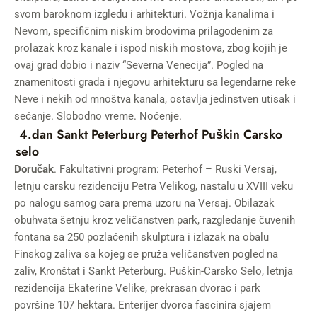
svom baroknom izgledu i arhitekturi. Vožnja kanalima i
Nevom, specifičnim niskim brodovima prilagođenim za
prolazak kroz kanale i ispod niskih mostova, zbog kojih je
ovaj grad dobio i naziv “Severna Venecija”. Pogled na
znamenitosti grada i njegovu arhitekturu sa legendarne reke
Neve i nekih od mnoštva kanala, ostavlja jedinstven utisak i
sećanje. Slobodno vreme. Noćenje.
4.dan Sankt Peterburg Peterhof Puškin Carsko
selo
Doručak
. Fakultativni program: Peterhof – Ruski Versaj,
letnju carsku rezidenciju Petra Velikog, nastalu u XVIII veku
po nalogu samog cara prema uzoru na Versaj. Obilazak
obuhvata šetnju kroz veličanstven park, razgledanje čuvenih
fontana sa 250 pozlaćenih skulptura i izlazak na obalu
Finskog zaliva sa kojeg se pruža veličanstven pogled na
zaliv, Kronštat i Sankt Peterburg. Puškin-Carsko Selo, letnja
rezidencija Ekaterine Velike, prekrasan dvorac i park
površine 107 hektara. Enterijer dvorca fascinira sjajem